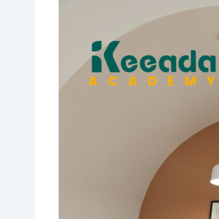
är
arbetsträning?