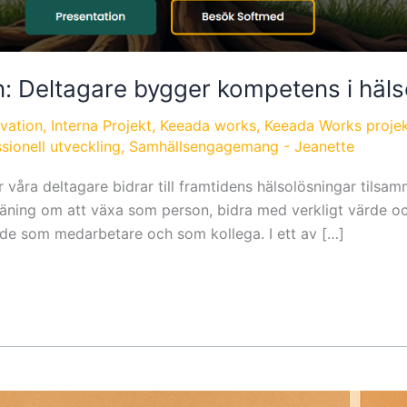
: Deltagare bygger kompetens i häls
vation
,
Interna Projekt
,
Keeada works
,
Keeada Works proje
sionell utveckling
,
Samhällsengagemang
-
Jeanette
hur våra deltagare bidrar till framtidens hälsolösningar ti
ning om att växa som person, bidra med verkligt värde och
åde som medarbetare och som kollega. I ett av […]