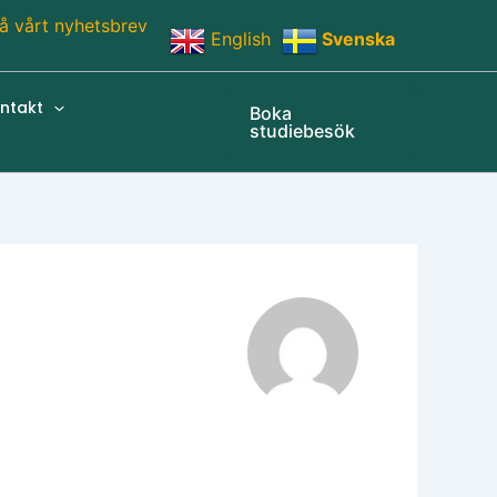
å vårt nyhetsbrev
English
Svenska
ntakt
Boka
studiebesök