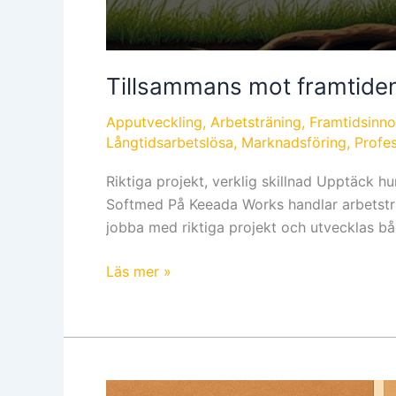
Tillsammans mot framtiden
Apputveckling
,
Arbetsträning
,
Framtidsinno
Långtidsarbetslösa
,
Marknadsföring
,
Profes
Riktiga projekt, verklig skillnad Upptäck 
Softmed På Keeada Works handlar arbetsträ
jobba med riktiga projekt och utvecklas b
Läs mer »
Redo