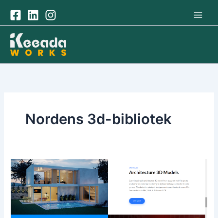
Hoppa
till
innehåll
Nordens 3d-bibliotek
Nordens
3D-
Bibliotek:
En
Oas