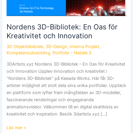
för
Kreativitet
och
Innovation
Nordens 3D-Bibliotek: En Oas för
Kreativitet och Innovation
3D Objektbibliotek
,
3D-Design
,
Interna Projekt
,
Kompetensutveckling
,
Portfolio
-
Natalie S
3DArtists.xyz Nordens 3D-Bibliotek – En Oas för Kreativitet
och Innovation Upplev innovation och kreativitet i
”Nordens 3D-Bibliotek” på Keeada Works. Här får 3D-
artister möjlighet att stolt dela sina unika portfolier. Upptäck
en plattform som lyfter fram mångfalden av 3D-modeller,
fascinerande renderingar och engagerande
animationsvideor. Välkommen till en digital skattkista av
kreativitet och inspiration. Besök 3dartists.xyz […]
Läs mer »